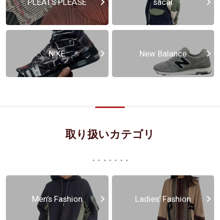
PLEATS PLEASE
sacai
NIKE
New Balance
取り扱いカテゴリ
Men’s Fashion
Ladies’ Fashion