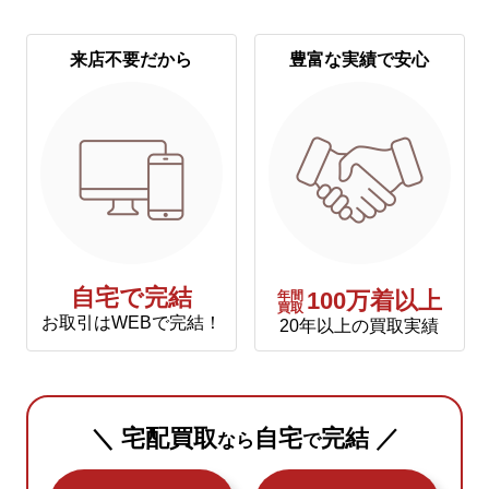
来店不要だから
豊富な実績で安心
自宅で完結
年間
100万着以上
買取
お取引はWEBで完結！
20年以上の買取実績
＼ 宅配買取
自宅
完結 ／
なら
で