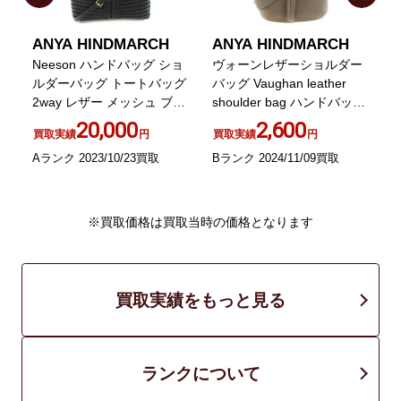
ANYA HINDMARCH
ANYA HINDMARCH
バ
Neeson ハンドバッグ ショ
ヴォーンレザーショルダー
ー
ルダーバッグ トートバッグ
バッグ Vaughan leather
2way レザー メッシュ ブラ
shoulder bag ハンドバッグ
/
ック
2way タッセル
20,000
2,600
買取実績
円
買取実績
円
Aランク 2023/10/23買取
Bランク 2024/11/09買取
A
※買取価格は買取当時の価格となります
買取実績をもっと見る
ランクについて