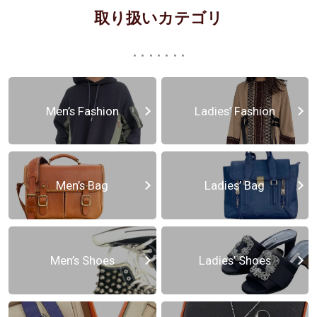
取り扱いカテゴリ
Men’s Fashion
Ladies’ Fashion
Men’s Bag
Ladies’ Bag
Men’s Shoes
Ladies’ Shoes