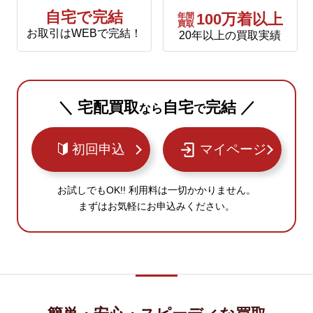
自宅で完結
年間
100万着以上
買取
お取引はWEBで完結！
20年以上の買取実績
＼ 宅配買取
自宅
完結 ／
なら
で
初回申込
マイページ
お試しでもOK!! 利用料は一切かかりません。
まずはお気軽にお申込みください。