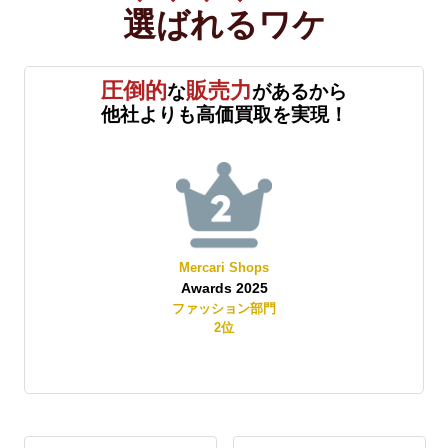
選ばれる
ワケ
圧倒的
販売力
な
があるから
他社よりも高価買取を実現！
Mercari Shops
Awards 2025
賞
ファッション部門
2
位