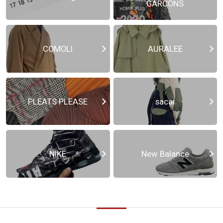
GARCONS
COMOLI
AURALEE
PLEATS PLEASE
sacai
NIKE
New Balance