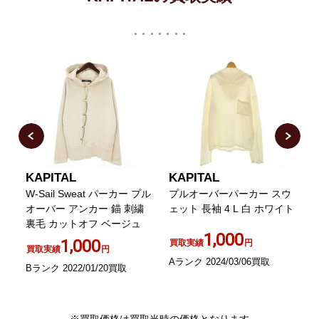
KAPITAL
KAPITAL
K
袖
W-Sail Sweat パーカー プル
プルオーバーパーカー スウ
レ
オーバー アンカー 錨 刺繍
ェット 長袖 4 L 白 ホワイト
裏毛 カットオフ ベージュ
裏
1,000
1,000
買取実績
円
買取実績
円
Aランク 2024/03/06買取
Bランク 2022/01/20買取
B