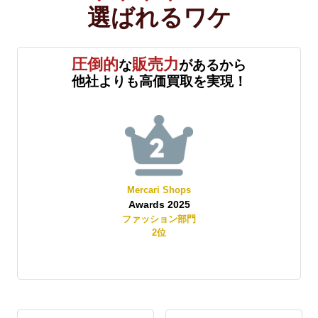
選ばれる
ワケ
圧倒的
販売力
な
があるから
他社よりも高価買取を実現！
Mercari Shops
Awards 2025
賞
ファッション部門
2
位