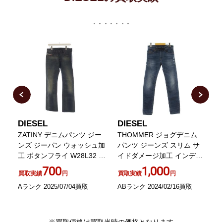
DIESEL
DIESEL
D
ジ
ZATINY デニムパンツ ジー
THOMMER ジョグデニム
ニ
ンズ ジーパン ウォッシュ加
パンツ ジーンズ スリム サ
ー
工 ボタンフライ W28L32 紺
イドダメージ加工 インディ
ネイビー
ゴ 28
700
1,000
買取実績
円
買取実績
円
Aランク 2025/07/04買取
ABランク 2024/02/16買取
B