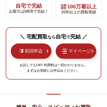
自宅で完結
年間
100万着以上
買取
お取引はWEBで完結！
20年以上の買取実績
＼ 宅配買取
自宅
完結 ／
なら
で
初回申込
マイページ
お試しでもOK!! 利用料は一切かかりません。
まずはお気軽にお申込みください。