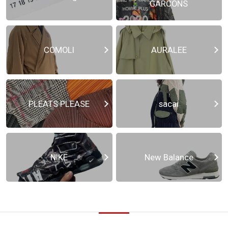
GARCONS
COMOLI
AURALEE
PLEATS PLEASE
sacai
NIKE
New Balance