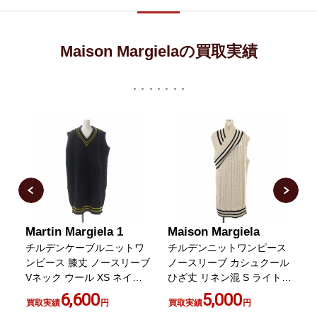
Maison Margielaの買取実績
Martin Margiela 1
Maison Margiela
M
丈
チルデンケーブルニットワ
チルデンニットワンピース
ッ
ンピース 膝丈 ノースリーブ
ノースリーブ カシュクール
ー
Vネック ウール XS ネイビ
ひざ丈 リネン混 S ライトベ
白
ー イエロー
ージュ 黒 ブラック
6,600
5,000
買取実績
円
買取実績
円
s51ct0925