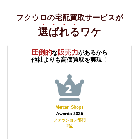
フクウロの宅配買取サービスが
選ばれる
ワケ
圧倒的
販売力
な
があるから
他社よりも高価買取を実現！
Mercari Shops
Awards 2025
賞
ファッション部門
2
位