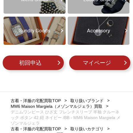
Sundry Goods
Accessory
初回申込
マイページ
古着・洋服の宅配買取TOP
取り扱いブランド
MM6 Maison Margiela（メゾンマルジェラ）買取
デニムワンピース ひざ丈 フレンチスリーブ 半袖 クルーネ
ック ボタン 42 紺 ネイビー /BB - MM6 Maison Margiela メ
ゾンマルジェラ
古着・洋服の宅配買取TOP
取り扱いカテゴリ