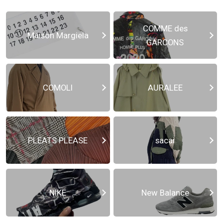
COMME des
Maison Margiela
GARCONS
COMOLI
AURALEE
PLEATS PLEASE
sacai
NIKE
New Balance