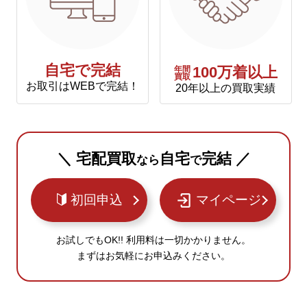
自宅で完結
年間
100万着以上
買取
お取引はWEBで完結！
20年以上の買取実績
＼ 宅配買取
自宅
完結 ／
なら
で
初回申込
マイページ
お試しでもOK!! 利用料は一切かかりません。
まずはお気軽にお申込みください。