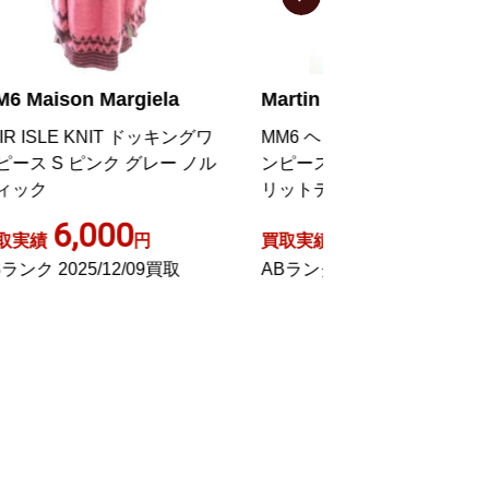
Martin Margiela 6
Martin Margiela
グワ
MM6 ヘンリーネック デニムワ
オーバーサイズ 
ノル
ンピース ノースリーブ 台形 ス
ース ひざ丈 長袖 X
リットデザイン 膝丈 36 青
イト S44720
2,000
5,00
買取実績
円
買取実績
ABランク 2020/11/15買取
ABランク 2023/0