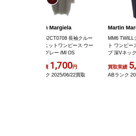
rgiela
Martin Margiela 6
M
CT0708 長袖クルー
MM6 TWILLジャンパースカー
ニ
トワンピース ウー
ト ワンピース 膝丈 ノースリー
袖
 /MI OS
ブ 深Vネック 36 ブラック
ー
,700
5,000
円
買取実績
円
買
25/06/22買取
ABランク 2022/11/08買取
A