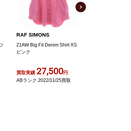
RAF SIMONS
RAF SIMONS
ャツ
21AW Big Fit Denim Shirt XS
×フレッドペリー 2
ピンク
ーサイズシャツ パ
白 ホワイト
SM9048/100/0038
27,500
3,80
買取実績
円
買取実績
ABランク 2022/11/25買取
Bランク 2025/08