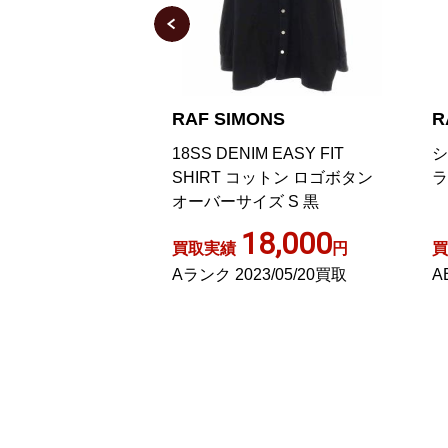
ONS
RAF SIMONS
R
zed bicolor denim
18SS DENIM EASY FIT
シ
SHIRT コットン ロゴボタン
ラ
オーバーサイズ S 黒
0,000
18,000
円
買取実績
円
買
25/07/04買取
Aランク 2023/05/20買取
A