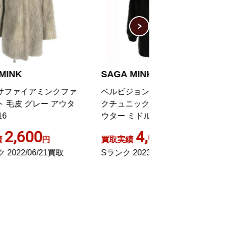
SAGA MINK
SAGA MINK
ァ
ベルビジョン Belle Vison ミン
毛皮コート ロング
タ
クチュニック ファーコート ア
ミンク 11 M 茶 
ウター ミドル ミンクファー タ
グ付き 9 M 黒
4,600
3,80
買取実績
円
買取実績
Sランク 2023/04/10買取
ABランク 2022/0