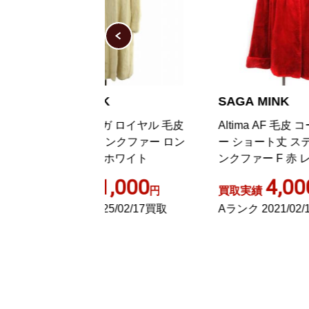
NK
SAGA MINK
S
サガ ロイヤル 毛皮
Altima AF 毛皮 コート アウタ
G
ミンクファー ロン
ー ショート丈 ステンカラー ミ
ー
1 ホワイト
ンクファー F 赤 レッド
パ
1,000
4,000
円
買取実績
円
買
25/02/17買取
Aランク 2021/02/19買取
A