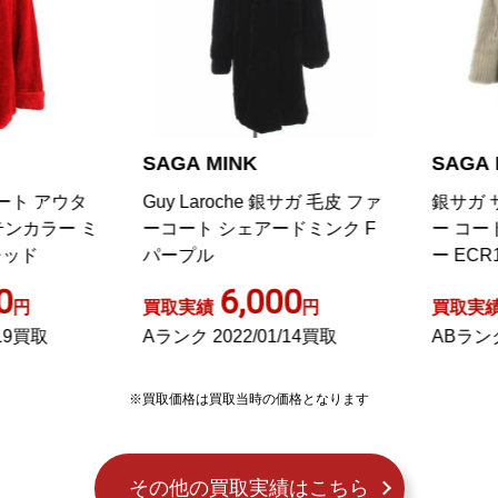
AGA MINK
SAGA MINK
uy Laroche 銀サガ 毛皮 ファ
銀サガ サファイアミンクフ
コート シェアードミンク F
ー コート 毛皮 グレー アウ
ープル
ー ECR16
6,000
2,600
取実績
円
買取実績
円
ランク 2022/01/14買取
ABランク 2022/06/21買取
※買取価格は買取当時の価格となります
その他の買取実績はこちら