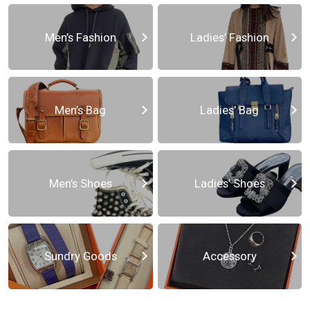
Men’s Fashion
Ladies’ Fashion
Men’s Bag
Ladies’ Bag
Men’s Shoes
Ladies’ Shoes
Sundry Goods
Accessory