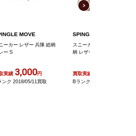
SPINGLE MOVE
SPINGLE MOV
スニーカー シューズ パイソン
ローカットスニー
柄 レザー SS グレー /BM
ズ レザー ロゴ X
/BB
700
1,00
買取実績
円
買取実績
Bランク 2025/09/08買取
Aランク 2025/08