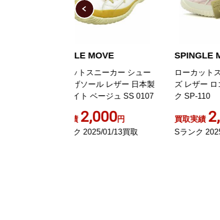
 MOVE
SPINGLE MOVE
S
スニーカー シュー
ローカットスニーカー シュー
ス
ール レザー 日本製
ズ レザー ロゴ S 24.5cm ピン
ア
ベージュ SS 0107
ク SP-110
S
,000
2,000
円
買取実績
円
買
25/01/13買取
Sランク 2025/01/08買取
A