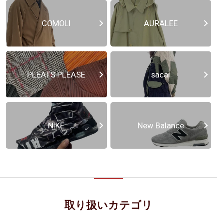
COMOLI
AURALEE
PLEATS PLEASE
sacai
NIKE
New Balance
取り扱いカテゴリ