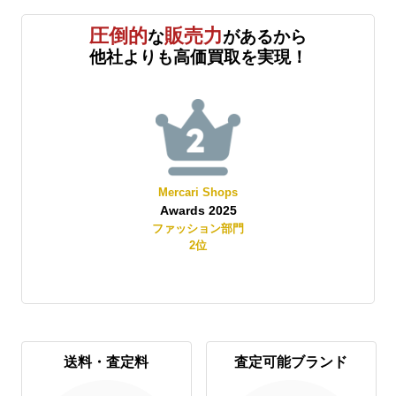
圧倒的
販売力
な
があるから
他社よりも高価買取を実現！
Mercari Shops
Awards 2025
賞
ファッション部門
2
位
送料・査定料
査定可能ブランド