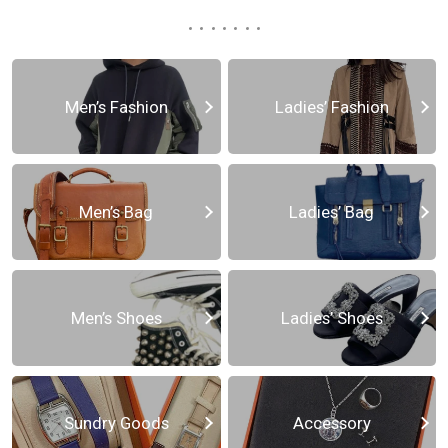
Men’s Fashion
Ladies’ Fashion
Men’s Bag
Ladies’ Bag
Men’s Shoes
Ladies’ Shoes
Sundry Goods
Accessory