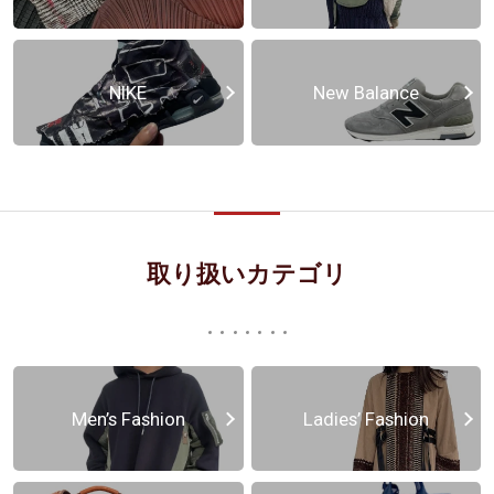
NIKE
New Balance
取り扱いカテゴリ
Men’s Fashion
Ladies’ Fashion