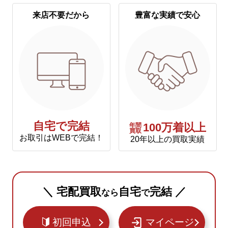
来店不要だから
豊富な実績で安心
自宅で完結
年間
100万着以上
買取
お取引はWEBで完結！
20年以上の買取実績
＼ 宅配買取
自宅
完結 ／
なら
で
初回申込
マイページ