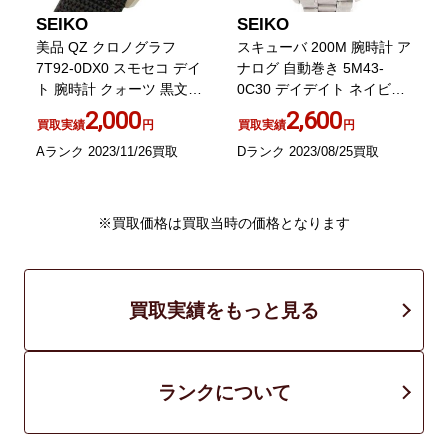
SEIKO
SEIKO
美品 QZ クロノグラフ
スキューバ 200M 腕時計 ア
5
シ
7T92-0DX0 スモセコ デイ
ナログ 自動巻き 5M43-
-
ト 腕時計 クォーツ 黒文字
0C30 デイデイト ネイビー
盤 シルバーカラーケース ナ
文字盤 シルバーカラー ジャ
2,000
2,600
買取実績
円
買取実績
円
イロンベルト
ンク
Aランク 2023/11/26買取
Dランク 2023/08/25買取
B
※買取価格は買取当時の価格となります
買取実績をもっと見る
ランクについて