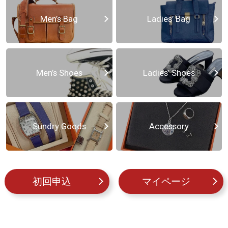
Men’s Bag
Ladies’ Bag
Men’s Shoes
Ladies’ Shoes
Sundry Goods
Accessory
初回申込
マイページ