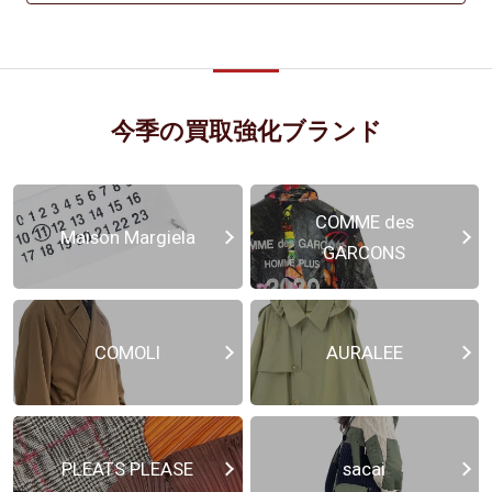
今季の買取強化ブランド
COMME des
Maison Margiela
GARCONS
COMOLI
AURALEE
PLEATS PLEASE
sacai