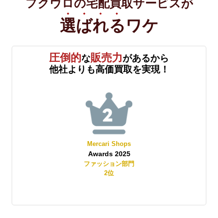
フクウロの宅配買取サービスが
選ばれる
ワケ
圧倒的
販売力
な
があるから
他社よりも高価買取を実現！
Mercari Shops
Awards 2025
賞
ファッション部門
2
位