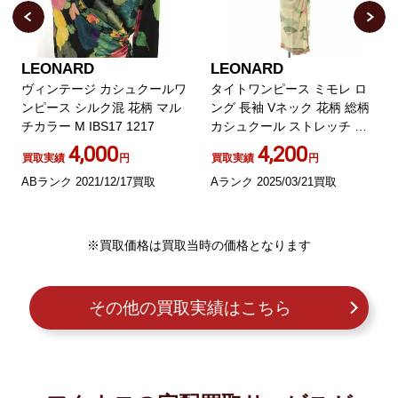
LEONARD
LEONARD
ヴィンテージ カシュクールワ
タイトワンピース ミモレ ロ
ンピース シルク混 花柄 マル
ング 長袖 Vネック 花柄 総柄
チカラー M IBS17 1217
カシュクール ストレッチ シ
ルク ベルト 38 ベージュ マル
4,000
4,200
買取実績
円
買取実績
円
チカラー
ABランク 2021/12/17買取
Aランク 2025/03/21買取
※買取価格は買取当時の価格となります
その他の買取実績はこちら