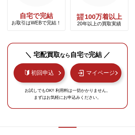
自宅で完結
年間
100万着以上
買取
お取引はWEBで完結！
20年以上の買取実績
＼ 宅配買取
自宅
完結 ／
なら
で
初回申込
マイページ
お試しでもOK!! 利用料は一切かかりません。
まずはお気軽にお申込みください。