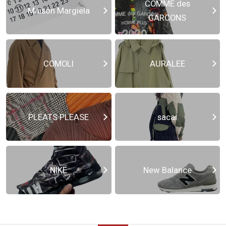
COMME des
Maison Margiela
GARCONS
COMOLI
AURALEE
PLEATS PLEASE
sacai
NIKE
New Balance