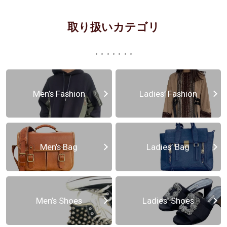
取り扱いカテゴリ
Men’s Fashion
Ladies’ Fashion
Men’s Bag
Ladies’ Bag
Men’s Shoes
Ladies’ Shoes