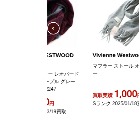
E WESTWOOD
Vivienne Westwood
V
マフラー ストール オーブ グレ
M
ー
ブ
フラー レオパード
 パープル グレー
-72247
1,000
買取実績
円
買
00
円
Sランク 2025/01/18買取
A
4/03/19買取