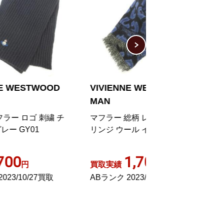
VIVIENNE WESTWOOD
Vivienne West
MAN
MAN マフラー オ
チ
マフラー 総柄 レオパード柄 フ
リンジ ウール イタリア製
600
買取実績
1,700
買取実績
円
Aランク 2022/02
ABランク 2023/08/31買取