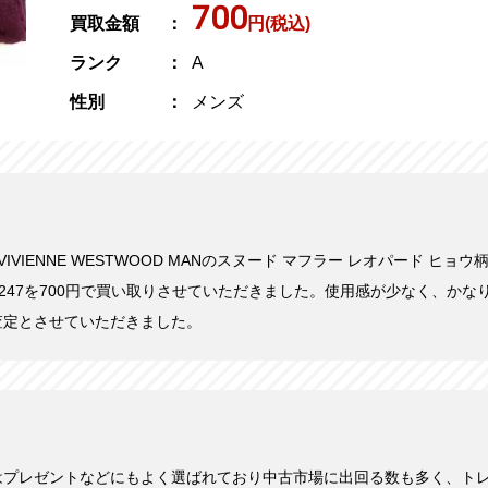
700
買取金額
円(税込)
ランク
A
性別
メンズ
にVIVIENNE WESTWOOD MANのスヌード マフラー レオパード ヒョウ
1-72247を700円で買い取りさせていただきました。使用感が少なく、か
査定とさせていただきました。
はプレゼントなどにもよく選ばれており中古市場に出回る数も多く、ト