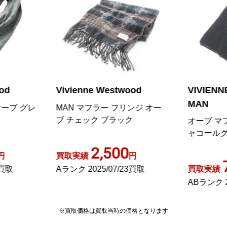
ivienne Westwood
VIVIENNE WESTWOOD
MAN
AN マフラー フリンジ オー
 チェック ブラック
オーブ マフラー ロゴ 刺繍 
ャコールグレー GY01
2,500
取実績
円
700
ランク 2025/07/23買取
買取実績
円
ABランク 2023/10/27買取
※買取価格は買取当時の価格となります