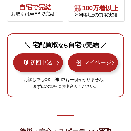
自宅で完結
年間
100万着以上
買取
お取引はWEBで完結！
20年以上の買取実績
＼ 宅配買取
自宅
完結 ／
なら
で
初回申込
マイページ
お試しでもOK!! 利用料は一切かかりません。
まずはお気軽にお申込みください。