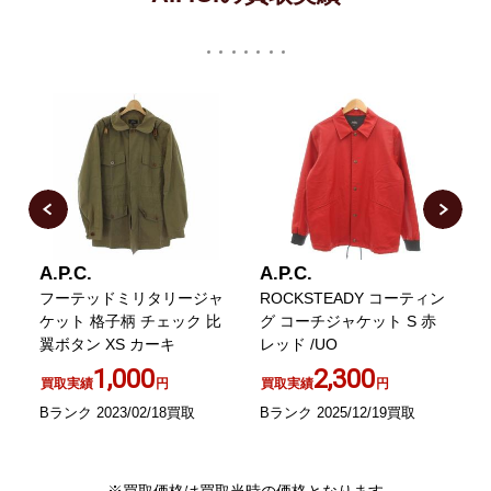
A.P.C.
A.P.C.
A
ー
フーテッドミリタリージャ
ROCKSTEADY コーティン
ッ
ケット 格子柄 チェック 比
グ コーチジャケット S 赤
翼ボタン XS カーキ
レッド /UO
1,000
2,300
買取実績
円
買取実績
円
Bランク 2023/02/18買取
Bランク 2025/12/19買取
A