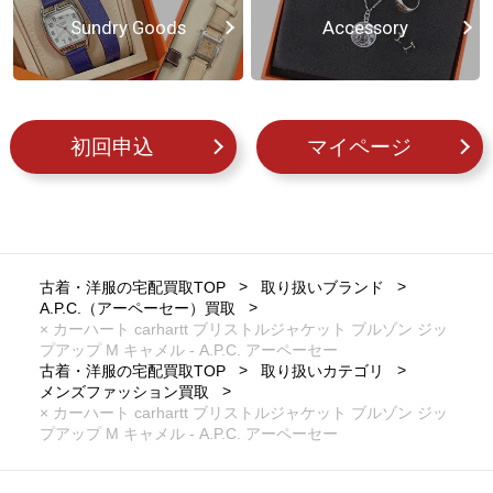
Sundry Goods
Accessory
初回申込
マイページ
古着・洋服の宅配買取TOP
取り扱いブランド
A.P.C.（アーペーセー）買取
× カーハート carhartt ブリストルジャケット ブルゾン ジッ
プアップ M キャメル - A.P.C. アーペーセー
古着・洋服の宅配買取TOP
取り扱いカテゴリ
メンズファッション買取
× カーハート carhartt ブリストルジャケット ブルゾン ジッ
プアップ M キャメル - A.P.C. アーペーセー