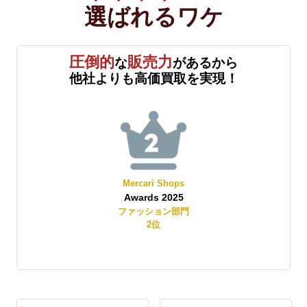
選ばれる
ワケ
圧倒的
販売力
な
があるから
他社よりも高価買取を実現！
Mercari Shops
Awards 2025
賞
ファッション部門
2
位