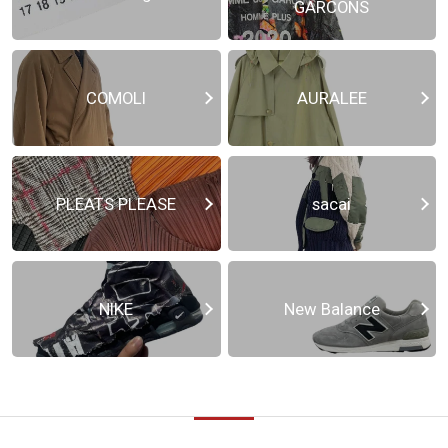
GARCONS
COMOLI
AURALEE
PLEATS PLEASE
sacai
NIKE
New Balance