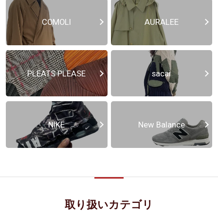
COMOLI
AURALEE
PLEATS PLEASE
sacai
NIKE
New Balance
取り扱いカテゴリ