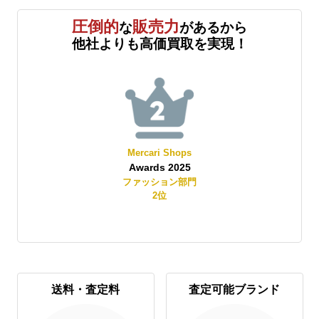
圧倒的
販売力
な
があるから
他社よりも高価買取を実現！
Mercari Shops
Awards 2025
賞
ファッション部門
2
位
送料・査定料
査定可能ブランド