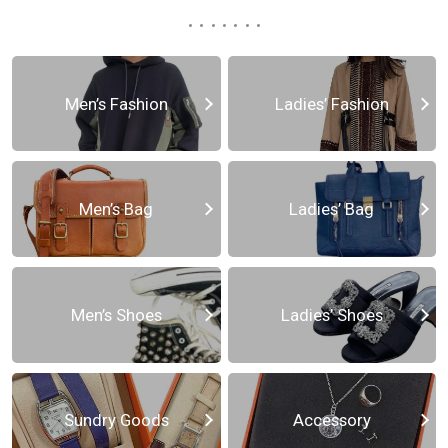
Men’s Fashion
Ladies’ Fashion
Men’s Bag
Ladies’ Bag
Men’s Shoes
Ladies’ Shoes
Sundry Goods
Accessory