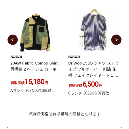
sacai
sacai
s
20AW Fabric Combo Shirt
Dr.Woo 19SS シャツ ストラ
2
再構築 2 ベージュ カーキ
イプ プルオーバー 刺繍 花
M
柄 フェイクレイヤード 1 S
15,180
紺
6,500
買取実績
円
買取実績
円
Aランク 2024/09/13買取
Cランク 2022/03/07買取
A
※買取価格は買取当時の価格となります