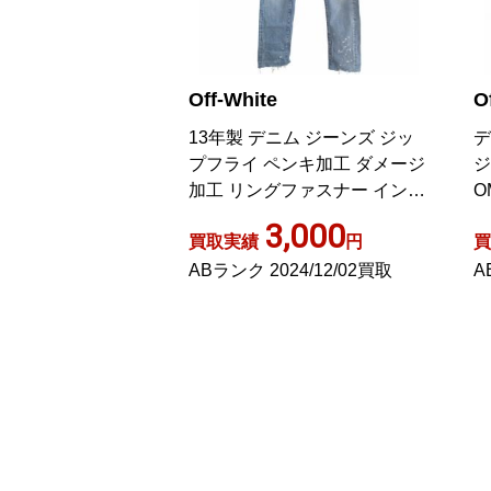
Off-White
O
13年製 デニム ジーンズ ジッ
デ
プフライ ペンキ加工 ダメージ
ジ
加工 リングファスナー インデ
O
ィゴブルー W32 約Lサイズ
3,000
買取実績
円
買
ABランク 2024/12/02買取
A