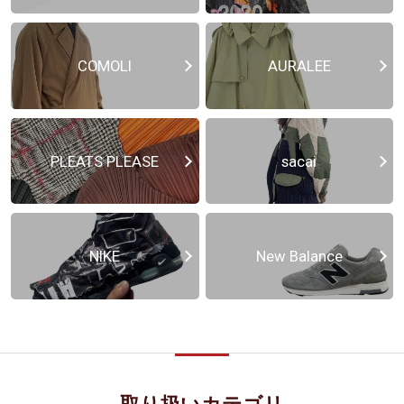
COMOLI
AURALEE
PLEATS PLEASE
sacai
NIKE
New Balance