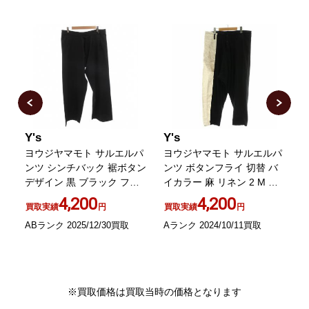
Y's
Y's
Y
ヨウジヤマモト サルエルパ
ヨウジヤマモト サルエルパ
エ
ンツ シンチバック 裾ボタン
ンツ ボタンフライ 切替 バ
デザイン 黒 ブラック フル
イカラー 麻 リネン 2 M 黒
1
レングス サンプル品
ブラック アイボリー
4,200
4,200
買取実績
円
買取実績
円
ABランク 2025/12/30買取
Aランク 2024/10/11買取
A
※買取価格は買取当時の価格となります