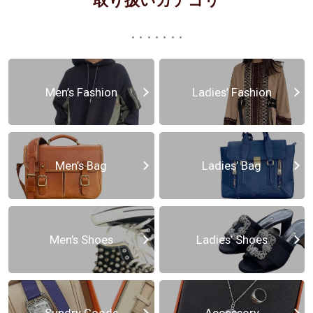
取り扱いカテゴリ
Men’s Fashion
Ladies’ Fashion
Men’s Bag
Ladies’ Bag
Men’s Shoes
Ladies’ Shoes