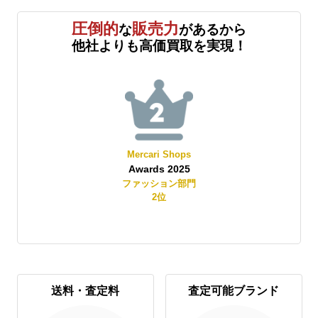
圧倒的
販売力
な
があるから
他社よりも高価買取を実現！
Mercari Shops
Awards 2025
賞
ファッション部門
2
位
送料・査定料
査定可能ブランド