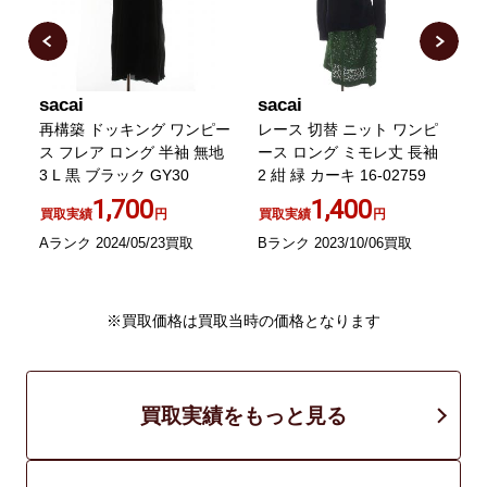
sacai
sacai
s
再構築 ドッキング ワンピー
レース 切替 ニット ワンピ
2
ー
ス フレア ロング 半袖 無地
ース ロング ミモレ丈 長袖
l
3 L 黒 ブラック GY30
2 紺 緑 カーキ 16-02759
1,700
1,400
買取実績
円
買取実績
円
Aランク 2024/05/23買取
Bランク 2023/10/06買取
A
※買取価格は買取当時の価格となります
買取実績をもっと見る