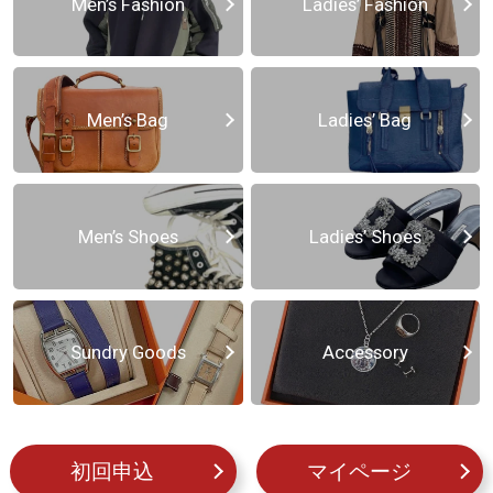
Men’s Fashion
Ladies’ Fashion
Men’s Bag
Ladies’ Bag
Men’s Shoes
Ladies’ Shoes
Sundry Goods
Accessory
初回申込
マイページ