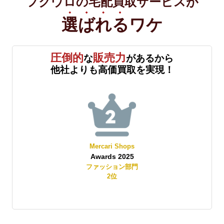
フクウロの宅配買取サービスが
選ばれる
ワケ
圧倒的
販売力
な
があるから
他社よりも高価買取を実現！
Mercari Shops
Awards 2025
賞
ファッション部門
2
位