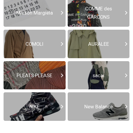
COMME des
Maison Margiela
GARCONS
COMOLI
AURALEE
PLEATS PLEASE
sacai
NIKE
New Balance