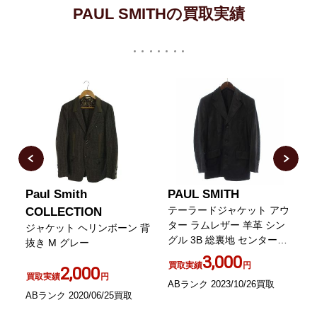
PAUL SMITHの買取実績
Paul Smith
PAUL SMITH
P
テーラードジャケット アウ
L
COLLECTION
ー
ター ラムレザー 羊革 シン
ジャケット ヘリンボーン 背
3
グル 3B 総裏地 センターベ
抜き M グレー
ント S 黒 ブラック
3,000
買取実績
円
2,000
買取実績
円
ABランク 2023/10/26買取
A
ABランク 2020/06/25買取