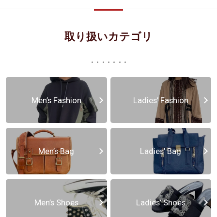
取り扱いカテゴリ
Men’s Fashion
Ladies’ Fashion
Men’s Bag
Ladies’ Bag
Men’s Shoes
Ladies’ Shoes