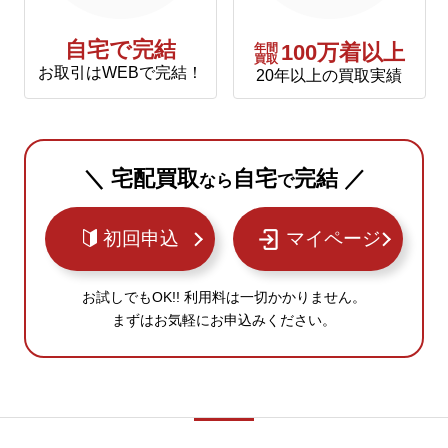
自宅で完結
年間
100万着以上
買取
お取引はWEBで完結！
20年以上の買取実績
＼ 宅配買取
自宅
完結 ／
なら
で
初回申込
マイページ
お試しでもOK!! 利用料は一切かかりません。
まずはお気軽にお申込みください。