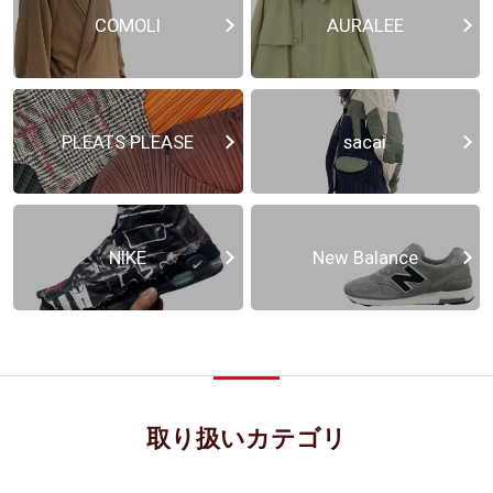
COMOLI
AURALEE
PLEATS PLEASE
sacai
NIKE
New Balance
取り扱いカテゴリ