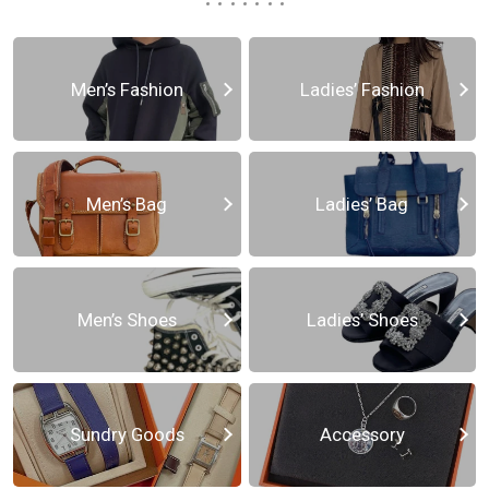
Men’s Fashion
Ladies’ Fashion
Men’s Bag
Ladies’ Bag
Men’s Shoes
Ladies’ Shoes
Sundry Goods
Accessory