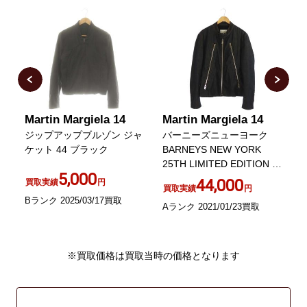
Martin Margiela 14
Martin Margiela 14
M
ー
ジップアップブルゾン ジャ
バーニーズニューヨーク
1
コ
ケット 44 ブラック
BARNEYS NEW YORK
2
25TH LIMITED EDITION デ
5,000
ニムジャケット ブルゾン
44,000
買取実績
円
買取実績
円
Bランク 2025/03/17買取
Aランク 2021/01/23買取
A
※買取価格は買取当時の価格となります