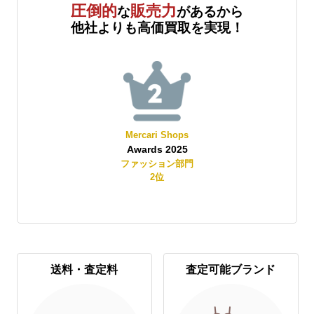
圧倒的
販売力
な
があるから
他社よりも高価買取を実現！
Mercari Shops
Awards 2025
賞
ファッション部門
2
位
送料・査定料
査定可能ブランド