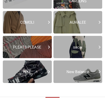
GARCONS
COMOLI
AURALEE
PLEATS PLEASE
sacai
NIKE
New Balance