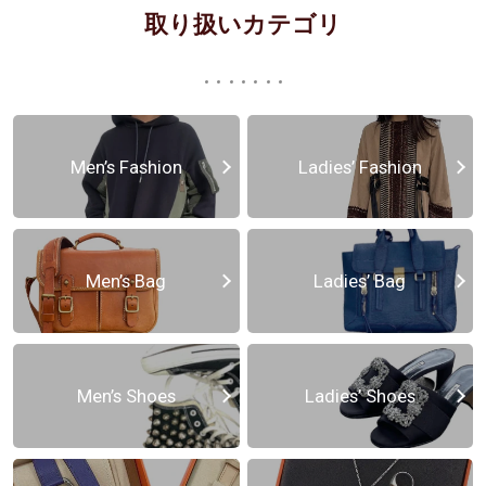
取り扱いカテゴリ
Men’s Fashion
Ladies’ Fashion
Men’s Bag
Ladies’ Bag
Men’s Shoes
Ladies’ Shoes