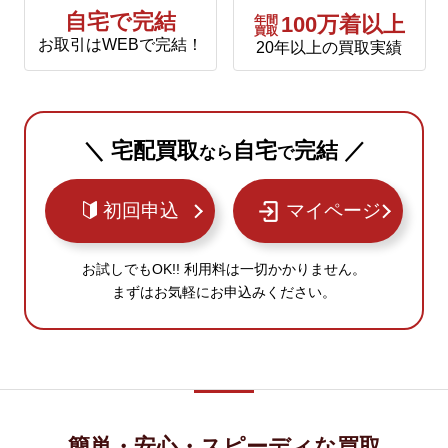
自宅で完結
年間
100万着以上
買取
お取引はWEBで完結！
20年以上の買取実績
＼ 宅配買取
自宅
完結 ／
なら
で
初回申込
マイページ
お試しでもOK!! 利用料は一切かかりません。
まずはお気軽にお申込みください。
簡単・安心・スピーディな買取