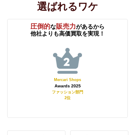
選ばれる
ワケ
圧倒的
販売力
な
があるから
他社よりも高価買取を実現！
Mercari Shops
Yah
Awards 2025
Best S
ファッション部門
レディー
2
位