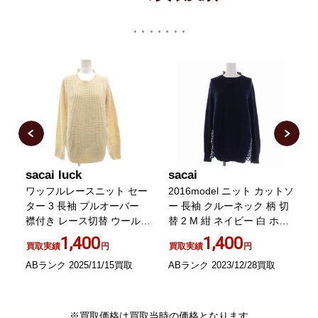
sacai luck
sacai
s
ッ
ワッフルレースニット セー
2016model ニット カットソ
2
ター 3 長袖 プルオーバー
ー 長袖 クルーネック 柄 切
H
襟付き レース切替 ウール
替 2 M 紺 ネイビー 白 ホワ
ッ
白 ホワイト 15AWLU1034
イト 16-02440
1,400
1,400
買取実績
円
買取実績
円
ABランク 2025/11/15買取
ABランク 2023/12/28買取
A
※買取価格は買取当時の価格となります