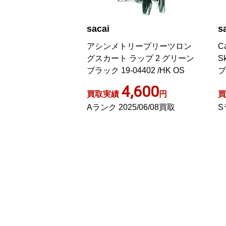
sacai
s
d Suiting Skirt プ
アシンメトリープリーツロン
Ca
ル混 2 ベージュ ラ
グスカート ラップ 2 グリーン
S
ブラック 19-04402 /HK OS
ブ
2,100
4,600
円
買取実績
円
買
4/06/07買取
Aランク 2025/06/08買取
S