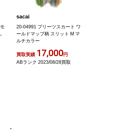
sacai
sacai
ミモ
20-04991 プリーツスカート ワ
ストライプ ドレー
L
ールドマップ柄 スリット M マ
ート ロング丈 テ
ルチカラー
マルチカラー
17,000
4,85
買取実績
円
買取実績
ABランク 2023/08/28買取
Aランク 2024/03