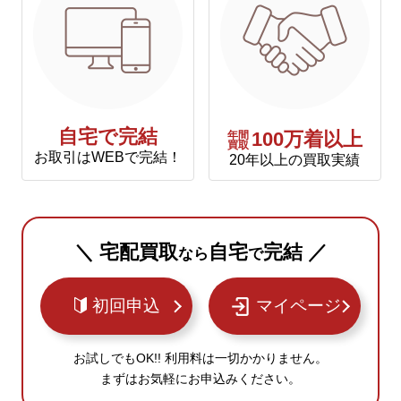
自宅で完結
年間
100万着以上
買取
お取引はWEBで完結！
20年以上の買取実績
＼ 宅配買取
自宅
完結 ／
なら
で
初回申込
マイページ
お試しでもOK!! 利用料は一切かかりません。
まずはお気軽にお申込みください。