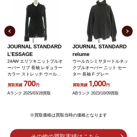
JOURNAL STANDARD
JOURNAL STANDARD
L'ESSAGE
relume
24AW エリツキニットプルオ
ウールカシミヤタートルネッ
ーバー リブ 長袖 レギュラー
クプルオーバー ニット セー
カラー ストレッチ ウール混 F
ター 長袖 F グレー
黒 ブラック
700
1,000
買取実績
円
買取実績
円
Aランク 2025/03/28買取
ABランク 2023/10/09買取
※買取価格は買取当時の価格となります
その他の買取実績はこちら