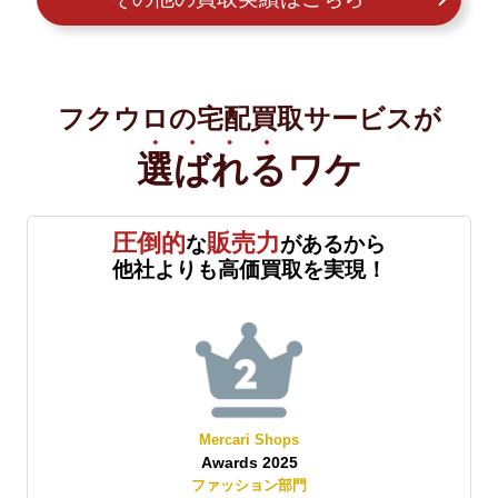
フクウロの宅配買取サービスが
選ばれる
ワケ
圧倒的
販売力
な
があるから
他社よりも高価買取を実現！
Mercari Shops
Awards 2025
賞
ファッション部門