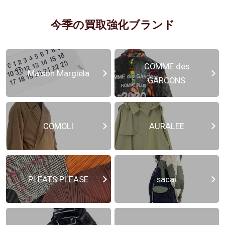
今季の買取強化ブランド
COMME des
Maison Margiela
GARCONS
COMOLI
AURALEE
PLEATS PLEASE
sacai