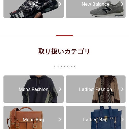
NIKE
New Balance
取り扱いカテゴリ
Men’s Fashion
Ladies’ Fashion
Men’s Bag
Ladies’ Bag