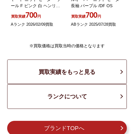
ール F ピンク 白 ヘンリー
長袖 パープル /DF OS
ネック 長袖
700
700
買取実績
円
買取実績
円
A
Aランク 2026/02/09買取
ABランク 2025/07/28買取
※買取価格は買取当時の価格となります
買取実績をもっと見る
ランクについて
ブランドTOPへ