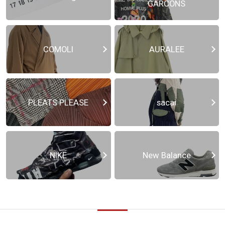
GARCONS
COMOLI
AURALEE
PLEATS PLEASE
sacai
NIKE
New Balance