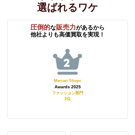
選ばれる
ワケ
圧倒的
販売力
な
があるから
他社よりも高価買取を実現！
Mercari Shops
Awards 2025
賞
ファッション部門
2
位