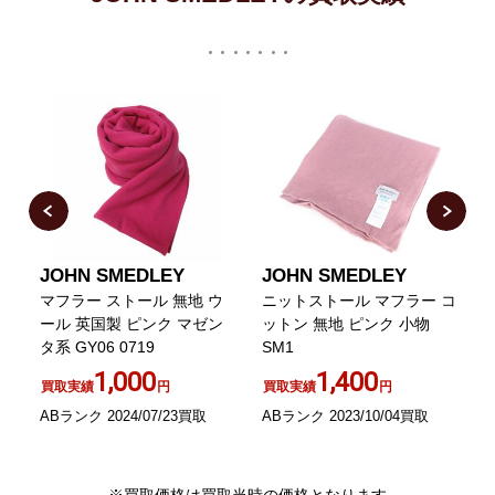
JOHN SMEDLEY
JOHN SMEDLEY
ル
マフラー ストール 無地 ウ
ニットストール マフラー コ
ール 英国製 ピンク マゼン
ットン 無地 ピンク 小物
タ系 GY06 0719
SM1
/
1,000
1,400
買取実績
円
買取実績
円
ABランク 2024/07/23買取
ABランク 2023/10/04買取
S