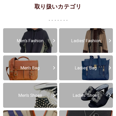
取り扱いカテゴリ
Men’s Fashion
Ladies’ Fashion
Men’s Bag
Ladies’ Bag
Men’s Shoes
Ladies’ Shoes