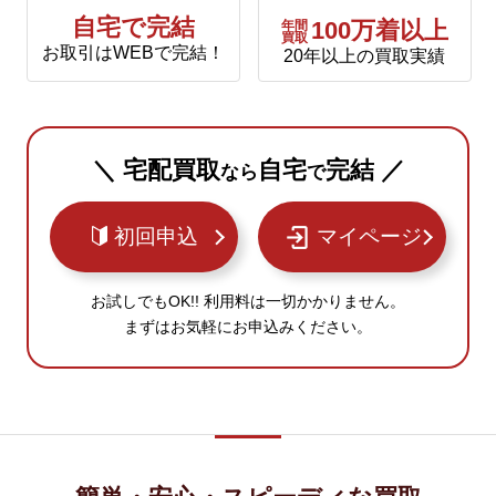
自宅で完結
年間
100万着以上
買取
お取引はWEBで完結！
20年以上の買取実績
＼ 宅配買取
自宅
完結 ／
なら
で
初回申込
マイページ
お試しでもOK!! 利用料は一切かかりません。
まずはお気軽にお申込みください。