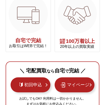
自宅で完結
年間
100万着以上
買取
お取引はWEBで完結！
20年以上の買取実績
＼ 宅配買取
自宅
完結 ／
なら
で
初回申込
マイページ
お試しでもOK!! 利用料は一切かかりません。
まずはお気軽にお申込みください。