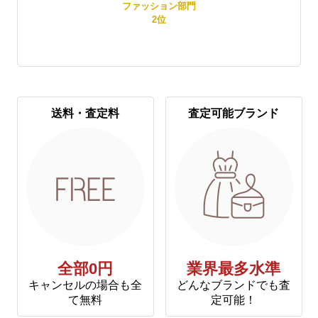
賞
ファッション部門
2
位
送料・査定料
査定可能ブランド
全部0円
業界最多水準
キャンセルの場合も全
どんなブランドでも査
て無料
定可能！