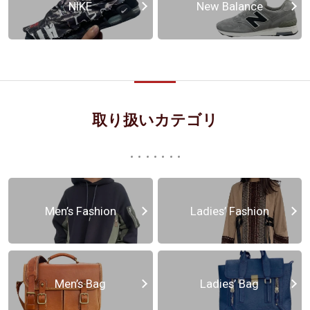
NIKE
New Balance
取り扱いカテゴリ
Men’s Fashion
Ladies’ Fashion
Men’s Bag
Ladies’ Bag