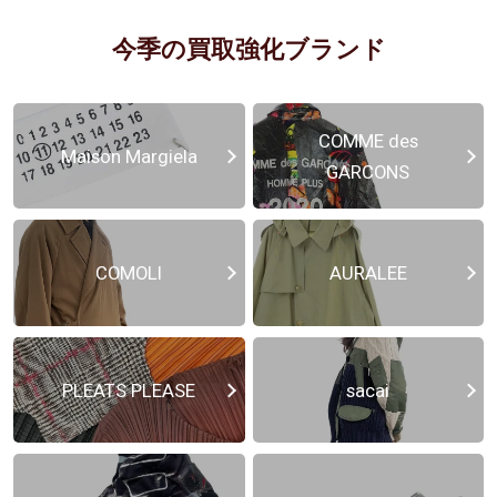
今季の買取強化ブランド
COMME des
Maison Margiela
GARCONS
COMOLI
AURALEE
PLEATS PLEASE
sacai