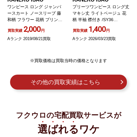
ワンピース ロング ジャンパ
プリーツワンピース ロング丈
ースカート ノースリーブ 藤
マキシ丈 ライトベージュ 花
和柄 フラワー 花柄 プリント
柄 半袖 襟付き /SY36
茶 ブラウン M
ECD002
2,000
1,400
買取実績
円
買取実績
円
Aランク 2019/08/21買取
Aランク 2026/03/23買取
※買取価格は買取当時の価格となります
その他の買取実績はこちら
フクウロの宅配買取サービスが
選ばれる
ワケ