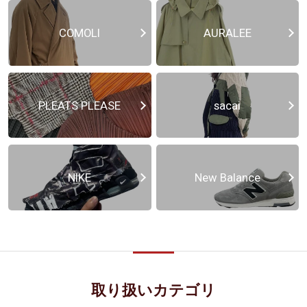
COMOLI
AURALEE
PLEATS PLEASE
sacai
NIKE
New Balance
取り扱いカテゴリ