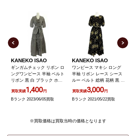
KANEKO ISAO
KANEKO ISAO
ギンガムチェック リボン ロ
ワンピース マキシ ロング
ラ
ングワンピース 半袖 ベルト
半袖 リボン レース シース
リボン 黒 白 ブラック ホワ
ルー ベルト 総柄 花柄 黒 ブ
イト
ラック
1,400
3,000
買取実績
円
買取実績
円
Bランク 2023/06/05買取
Bランク 2021/05/22買取
A
※買取価格は買取当時の価格となります