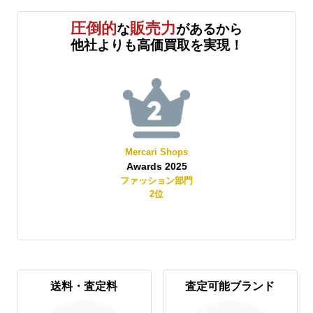
圧倒的
販売力
な
があるから
他社よりも高価買取を実現！
Mercari Shops
Awards 2025
賞
ファッション部門
2
位
送料・査定料
査定可能ブランド