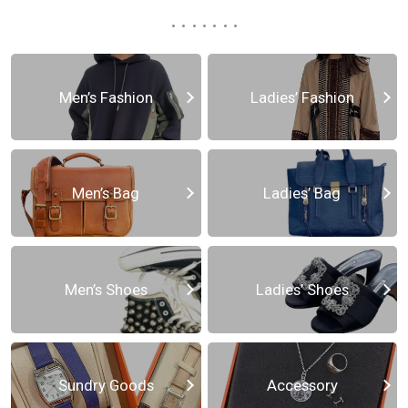
Men’s Fashion
Ladies’ Fashion
Men’s Bag
Ladies’ Bag
Men’s Shoes
Ladies’ Shoes
Sundry Goods
Accessory