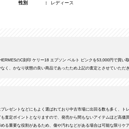
性別
レディース
日にHERMESのC刻印 ケリー18 エプソン ベルト ピンクを53,000円で
少なく、かなり状態の良い商品であったため上記の査定とさせていただ
はプレゼントなどにもよく選ばれており中古市場に出回る数も多く、ト
ども査定ポイントとなりますので、発売から間もないアイテムほど高価
締める重要な役割があるため、傷や汚れなどがある場合は可能な限りケ