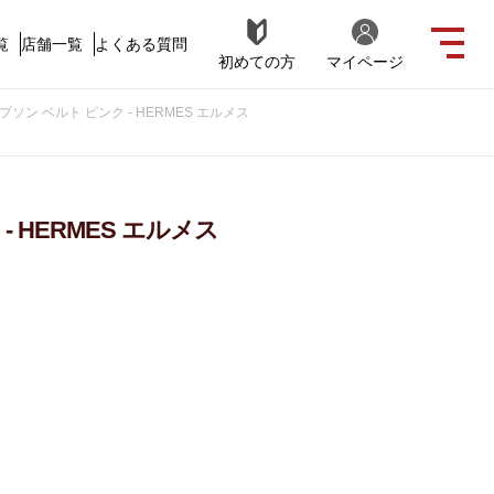
覧
店舗一覧
よくある質問
初めての方
マイページ
プソン ベルト ピンク - HERMES エルメス
- HERMES エルメス