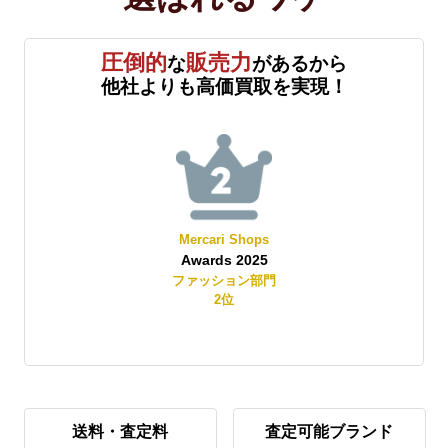
圧倒的
販売力
な
があるから
他社よりも高価買取を実現！
Mercari Shops
Awards 2025
賞
ファッション部門
2
位
送料・査定料
査定可能ブランド