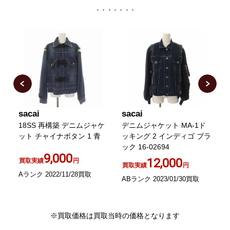
sacai
sacai
s
18SS 再構築 デニムジャケ
デニムジャケット MA-1ド
ット チャイナボタン 1 青
ッキング 2 インディゴ ブラ
ック 16-02694
プ
9,000
0
12,000
買取実績
円
買取実績
円
Aランク 2022/11/28買取
ABランク 2023/01/30買取
A
※買取価格は買取当時の価格となります