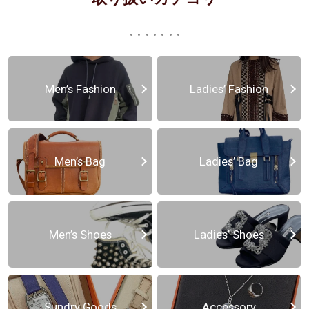
Men’s Fashion
Ladies’ Fashion
Men’s Bag
Ladies’ Bag
Men’s Shoes
Ladies’ Shoes
Sundry Goods
Accessory