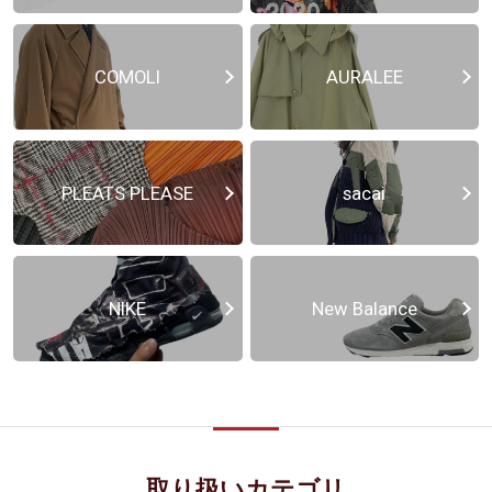
COMOLI
AURALEE
PLEATS PLEASE
sacai
NIKE
New Balance
取り扱いカテゴリ