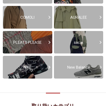
COMOLI
AURALEE
PLEATS PLEASE
sacai
NIKE
New Balance