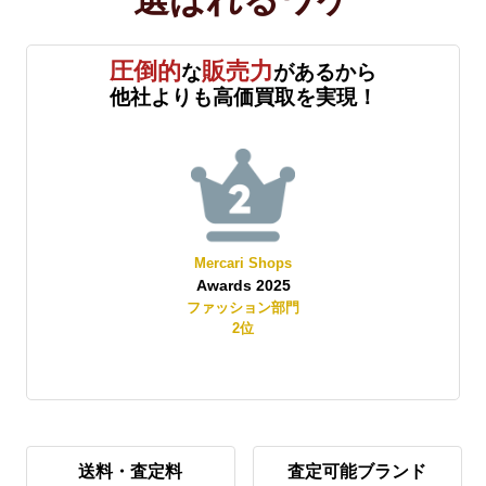
圧倒的
販売力
な
があるから
他社よりも高価買取を実現！
Mercari Shops
Awards 2025
賞
ファッション部門
2
位
送料・査定料
査定可能ブランド