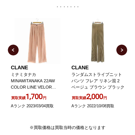
CLANE
CLANE
ン
ミナミタナカ
ランダムストライプニット
2
MINAMITANAKA 22AW
パンツ フレア リネン混 2
COLOR LINE VELOR
ベージュ ブラウン ブラック
PANTS ベロアパンツ ワイ
1,700
2,000
買取実績
円
買取実績
円
ド フレア
Aランク 2023/03/04買取
Aランク 2022/10/08買取
A
※買取価格は買取当時の価格となります