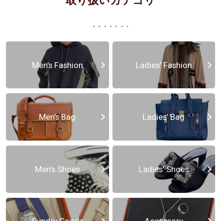
取り扱いカテゴリ
Men’s Fashion
Ladies’ Fashion
Men’s Bag
Ladies’ Bag
Men’s Shoes
Ladies’ Shoes