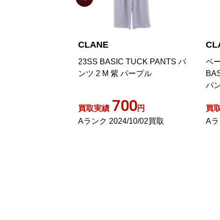
CLANE
C
C TUCK PANTS パ
ベーシックタックパンツ
G
紫 パープル
BASIC TUCK PANTS ワイド
P
パンツ 0 ネイビー 12110-7032
00
700
円
買取実績
円
買
4/10/02買取
Aランク 2025/11/05買取
A