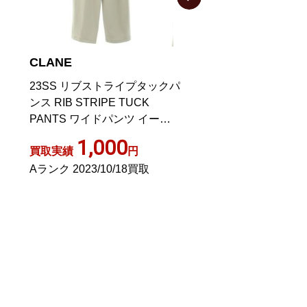
CLANE
CLANE
クパ
21SS レイヤードメッシュスカ
ベーシックタック
ート LAYERED MESH SKIRT
ックス 1 S 白 ア
ジ
パンツ ストレート 2 M ベージ
ュ アイボリー
700
700
買取実績
円
買取実績
Aランク 2023/05/20買取
Aランク 2023/09