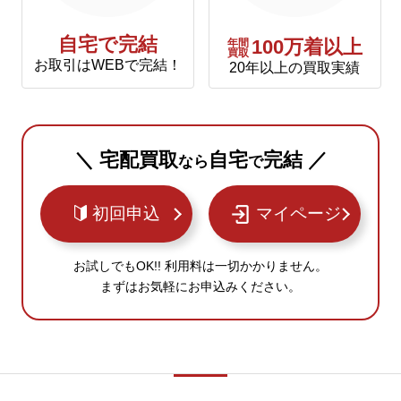
自宅で完結
年間
100万着以上
買取
お取引はWEBで完結！
20年以上の買取実績
＼ 宅配買取
自宅
完結 ／
なら
で
初回申込
マイページ
お試しでもOK!! 利用料は一切かかりません。
まずはお気軽にお申込みください。