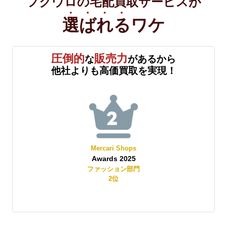
フクウロの宅配買取サービスが
選ばれる
ワケ
圧倒的
販売力
な
があるから
他社よりも高価買取を実現！
Mercari Shops
Awards 2025
賞
ファッション部門
2
位