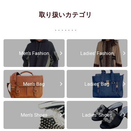
取り扱いカテゴリ
Men’s Fashion
Ladies’ Fashion
Men’s Bag
Ladies’ Bag
Men’s Shoes
Ladies’ Shoes