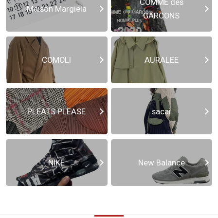
COMME des
Maison Margiela
GARCONS
COMOLI
AURALEE
PLEATS PLEASE
sacai
NIKE
New Balance