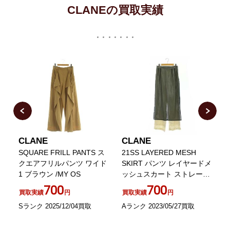
CLANEの買取実績
CLANE
CLANE
バッ
SQUARE FRILL PANTS ス
21SS LAYERED MESH
2
ド
クエアフリルパンツ ワイド
SKIRT パンツ レイヤードメ
B
1 ブラウン /MY OS
ッシュスカート ストレート
2 緑 アイボリー グリーン
700
700
買取実績
円
買取実績
円
Sランク 2025/12/04買取
Aランク 2023/05/27買取
A