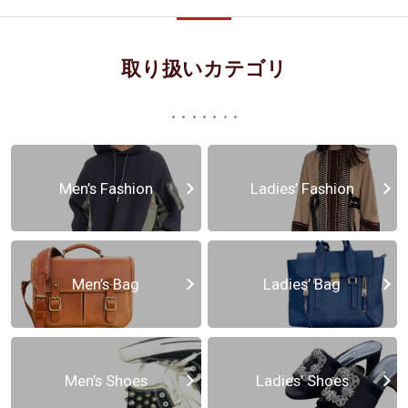
取り扱いカテゴリ
Men’s Fashion
Ladies’ Fashion
Men’s Bag
Ladies’ Bag
Men’s Shoes
Ladies’ Shoes