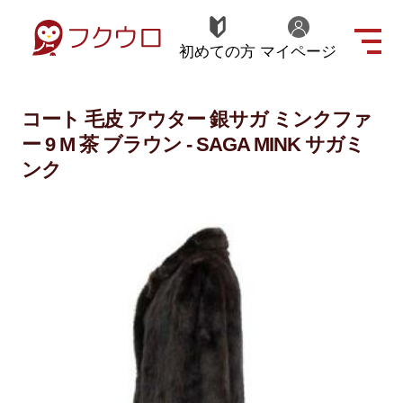
初めての方
マイページ
コート 毛皮 アウター 銀サガ ミンクファ
ー 9 M 茶 ブラウン - SAGA MINK サガミ
ンク