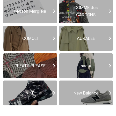
COMME des
Maison Margiela
GARCONS
COMOLI
AURALEE
PLEATS PLEASE
sacai
NIKE
New Balance