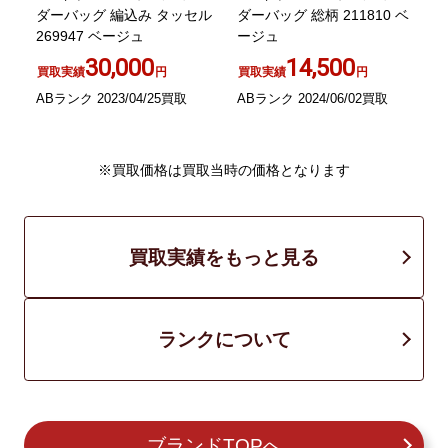
ン
ダーバッグ 編込み タッセル
ダーバッグ 総柄 211810 ベ
269947 ベージュ
ージュ
W
30,000
14,500
買取実績
円
買取実績
円
ABランク 2023/04/25買取
ABランク 2024/06/02買取
A
※買取価格は買取当時の価格となります
買取実績をもっと見る
ランクについて
ブランドTOPへ