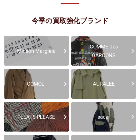
今季の買取強化ブランド
COMME des
Maison Margiela
GARCONS
COMOLI
AURALEE
PLEATS PLEASE
sacai