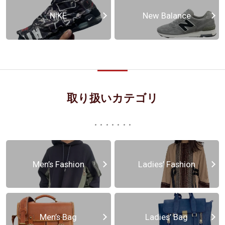
NIKE
New Balance
取り扱いカテゴリ
Men’s Fashion
Ladies’ Fashion
Men’s Bag
Ladies’ Bag