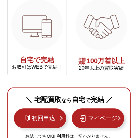
自宅で完結
年間
100万着以上
買取
お取引はWEBで完結！
20年以上の買取実績
＼ 宅配買取
自宅
完結 ／
なら
で
初回申込
マイページ
お試しでもOK!! 利用料は一切かかりません。