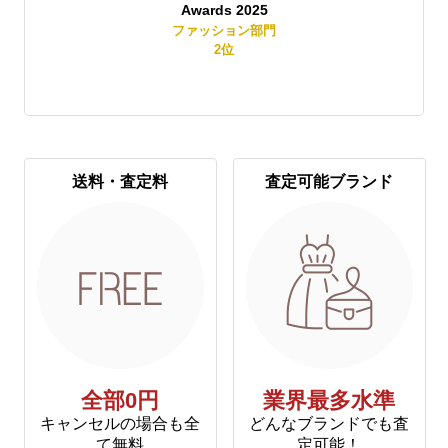
Awards 2025
賞
ファッション部門
2
位
送料・査定料
査定可能ブランド
全部0円
業界最多水準
キャンセルの場合も全
どんなブランドでも査
て無料
定可能！