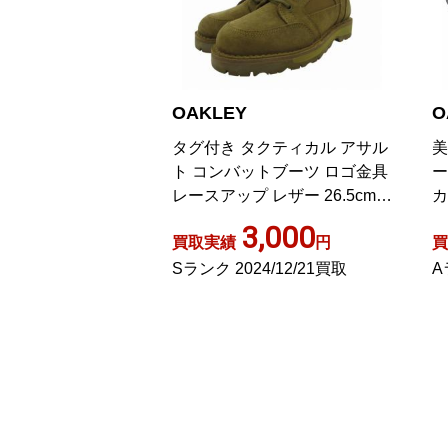
OAKLEY
O
タグ付き タクティカル アサル
美
ト コンバットブーツ ロゴ金具
ー
レースアップ レザー 26.5cm
カ
カーキ 11079-752
ブ
3,000
買取実績
円
買
Sランク 2024/12/21買取
A