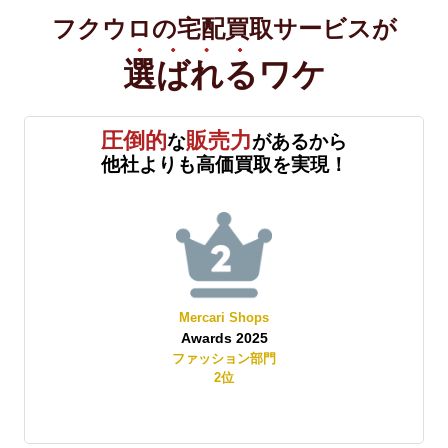
フクウロの宅配買取サービスが
選ばれる
ワケ
圧倒的
販売力
な
があるから
他社よりも高価買取を実現！
Mercari Shops
Awards 2025
賞
ファッション部門
2
位