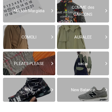
COMME des
Maison Margiela
GARCONS
COMOLI
AURALEE
PLEATS PLEASE
sacai
NIKE
New Balance