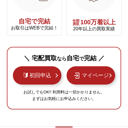
自宅で完結
年間
100万着以上
買取
お取引はWEBで完結！
20年以上の買取実績
＼ 宅配買取
自宅
完結 ／
なら
で
初回申込
マイページ
お試しでもOK!! 利用料は一切かかりません。
まずはお気軽にお申込みください。