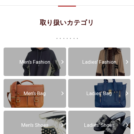
取り扱いカテゴリ
Men’s Fashion
Ladies’ Fashion
Men’s Bag
Ladies’ Bag
Men’s Shoes
Ladies’ Shoes