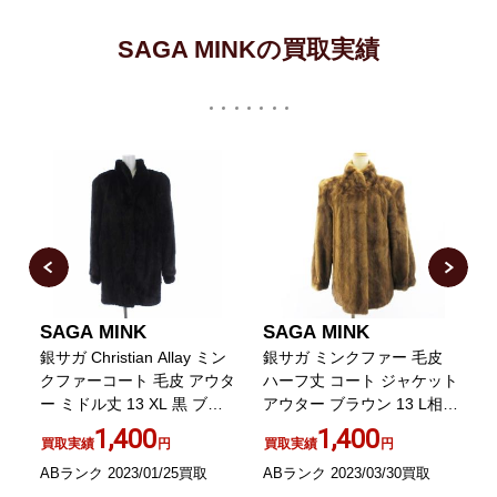
SAGA MINKの買取実績
SAGA MINK
SAGA MINK
ク
銀サガ Christian Allay ミン
銀サガ ミンクファー 毛皮
クファーコート 毛皮 アウタ
ハーフ丈 コート ジャケット
ー ミドル丈 13 XL 黒 ブラ
アウター ブラウン 13 L相当
G
ック
着丈70cm EC
1,400
1,400
買取実績
円
買取実績
円
ABランク 2023/01/25買取
ABランク 2023/03/30買取
A