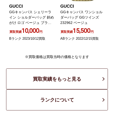
GUCCI
GUCCI
ス
GGキャンバス シェリーラ
GGキャンバス ワンショル
グ
イン ショルダーバッグ 斜め
ダーバッグ GGツインズ
がけ ロゴ ベージュ ブラウ
232962 ベージュ
ン グリーン
10,000
15,500
買取実績
円
買取実績
円
Bランク 2023/10/12買取
ABランク 2022/12/15買取
A
※買取価格は買取当時の価格となります
買取実績をもっと見る
ランクについて