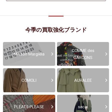
今季の買取強化ブランド
COMME des
Maison Margiela
GARCONS
COMOLI
AURALEE
PLEATS PLEASE
sacai