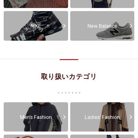
NIKE
New Balance
取り扱いカテゴリ
Men’s Fashion
Ladies’ Fashion