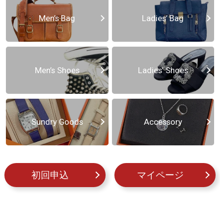
Men’s Bag
Ladies’ Bag
Men’s Shoes
Ladies’ Shoes
Sundry Goods
Accessory
初回申込
マイページ