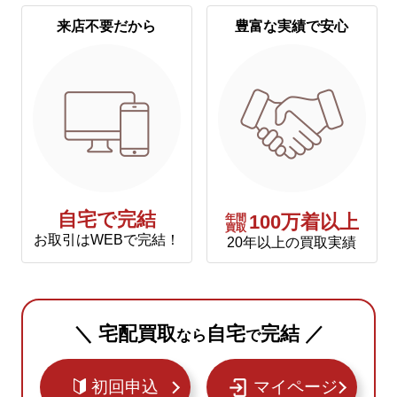
来店不要だから
豊富な実績で安心
自宅で完結
年間
100万着以上
買取
お取引はWEBで完結！
20年以上の買取実績
＼ 宅配買取
自宅
完結 ／
なら
で
初回申込
マイページ