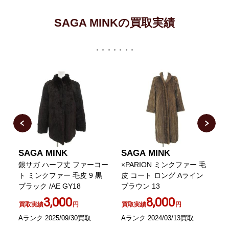
SAGA MINKの買取実績
SAGA MINK
SAGA MINK
ー
銀サガ ハーフ丈 ファーコー
×PARION ミンクファー 毛
ト ミンクファー 毛皮 9 黒
皮 コート ロング Aライン
ブラック /AE GY18
ブラウン 13
3,000
8,000
買取実績
円
買取実績
円
A
Aランク 2025/09/30買取
Aランク 2024/03/13買取