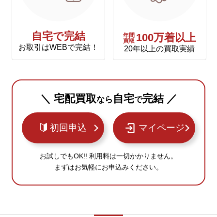
自宅で完結
年間
100万着以上
買取
お取引はWEBで完結！
20年以上の買取実績
＼ 宅配買取
自宅
完結 ／
なら
で
初回申込
マイページ
お試しでもOK!! 利用料は一切かかりません。
まずはお気軽にお申込みください。