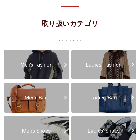
取り扱いカテゴリ
Men’s Fashion
Ladies’ Fashion
Men’s Bag
Ladies’ Bag
Men’s Shoes
Ladies’ Shoes