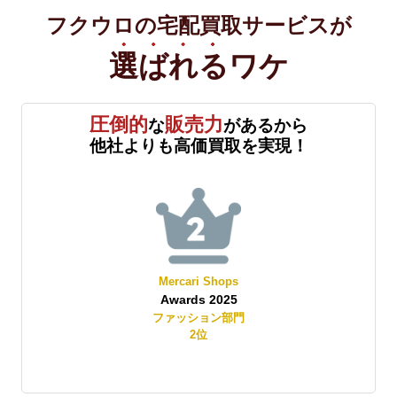
フクウロの宅配買取サービスが
選ばれる
ワケ
圧倒的
販売力
な
があるから
他社よりも高価買取を実現！
Mercari Shops
Awards 2025
賞
ファッション部門
2
位