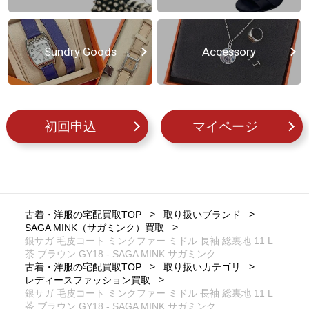
Sundry Goods
Accessory
初回申込
マイページ
古着・洋服の宅配買取TOP
取り扱いブランド
SAGA MINK（サガミンク）買取
銀サガ 毛皮コート ミンクファー ミドル 長袖 総裏地 11 L
茶 ブラウン GY18 - SAGA MINK サガミンク
古着・洋服の宅配買取TOP
取り扱いカテゴリ
レディースファッション買取
銀サガ 毛皮コート ミンクファー ミドル 長袖 総裏地 11 L
茶 ブラウン GY18 - SAGA MINK サガミンク