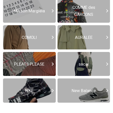
COMME des
Maison Margiela
GARCONS
COMOLI
AURALEE
PLEATS PLEASE
sacai
NIKE
New Balance