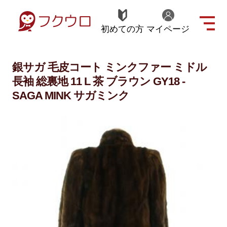
初めての方
マイページ
銀サガ 毛皮コート ミンクファー ミドル
長袖 総裏地 11 L 茶 ブラウン GY18 -
SAGA MINK サガミンク