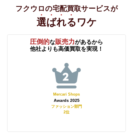
フクウロの宅配買取サービスが
選ばれる
ワケ
圧倒的
販売力
な
があるから
他社よりも高価買取を実現！
Mercari Shops
Awards 2025
賞
ファッション部門
2
位