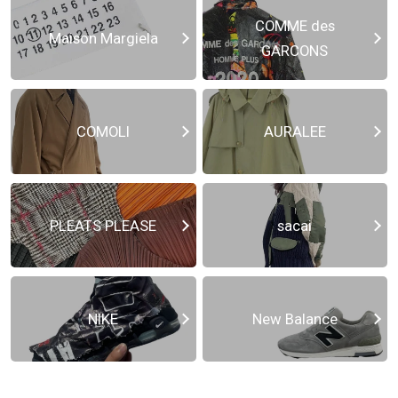
COMME des
Maison Margiela
GARCONS
COMOLI
AURALEE
PLEATS PLEASE
sacai
NIKE
New Balance