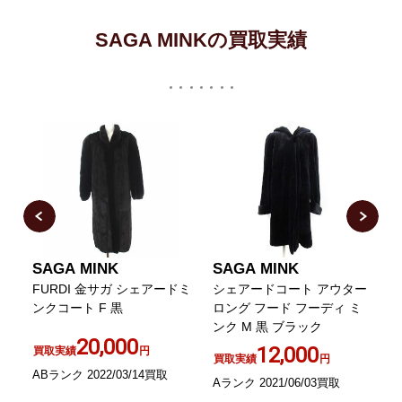
SAGA MINKの買取実績
SAGA MINK
SAGA MINK
by
FURDI 金サガ シェアードミ
シェアードコート アウター
ン
ンクコート F 黒
ロング フード フーディ ミ
ンク M 黒 ブラック
20,000
G
12,000
買取実績
円
買取実績
円
ABランク 2022/03/14買取
Aランク 2021/06/03買取
A