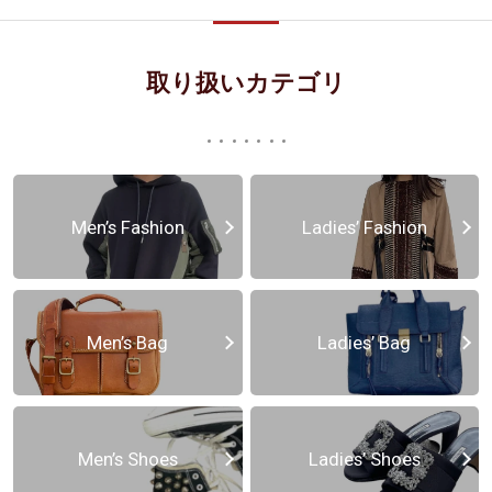
取り扱いカテゴリ
Men’s Fashion
Ladies’ Fashion
Men’s Bag
Ladies’ Bag
Men’s Shoes
Ladies’ Shoes