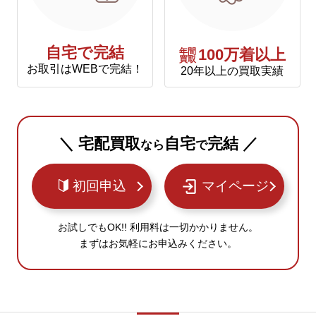
自宅で完結
年間
100万着以上
買取
お取引はWEBで完結！
20年以上の買取実績
＼ 宅配買取
自宅
完結 ／
なら
で
初回申込
マイページ
お試しでもOK!! 利用料は一切かかりません。
まずはお気軽にお申込みください。