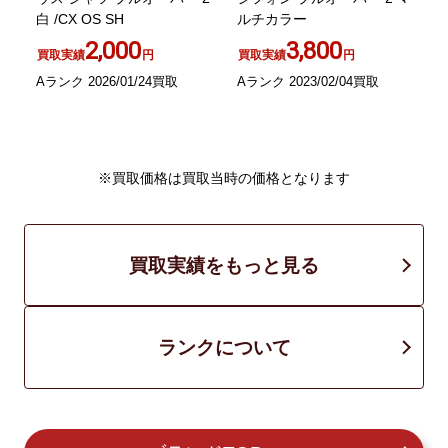
ハ
白 /CX OS SH
ルチカラー
ス
五
バ
2,000
3,800
買取実績
円
買取実績
円
J
Aランク 2026/01/24買取
Aランク 2023/02/04買取
A
※買取価格は買取当時の価格となります
買取実績をもっと見る
ランクについて