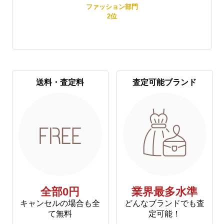
賞
ファッション部門
2
位
送料・査定料
査定可能ブランド
全部0円
業界最多水準
キャンセルの場合も全
どんなブランドでも査
て無料
定可能！