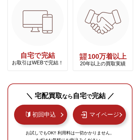
自宅で完結
年間
100万着以上
買取
お取引はWEBで完結！
20年以上の買取実績
＼ 宅配買取
自宅
完結 ／
なら
で
初回申込
マイページ
お試しでもOK!! 利用料は一切かかりません。