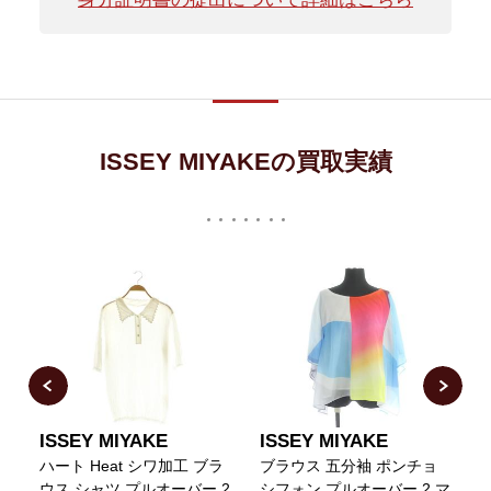
ISSEY MIYAKEの買取実績
ISSEY MIYAKE
ISSEY MIYAKE
ハート Heat シワ加工 ブラ
ブラウス 五分袖 ポンチョ
I
ウス シャツ プルオーバー 2
シフォン プルオーバー 2 マ