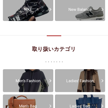
NIKE
New Balance
取り扱いカテゴリ
Men’s Fashion
Ladies’ Fashion
Men’s Bag
Ladies’ Bag