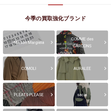
今季の買取強化ブランド
COMME des
Maison Margiela
GARCONS
COMOLI
AURALEE
PLEATS PLEASE
sacai