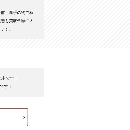
春前、厚手の物で秋
状態も買取金額に大
します。
化中です！
です！