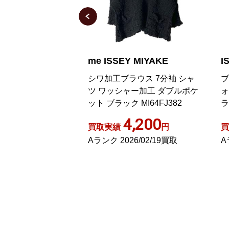
 MIYAKE
ISSEY MIYAKE
m
ウス 7分袖 シャ
ブラウス 五分袖 ポンチョ シフ
ブ
ー加工 ダブルポケ
ォン プルオーバー 2 マルチカ
リ
MI64FJ382
ラー
,200
3,800
円
買取実績
円
買
6/02/19買取
Aランク 2023/02/04買取
A