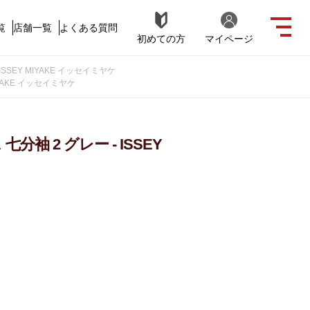
覧
店舗一覧
よくある質問
初めての方
マイページ
SSEY MIYAKE イッセイミヤケ
IYAKE イッセイミヤケ
袖 2 グレー - ISSEY