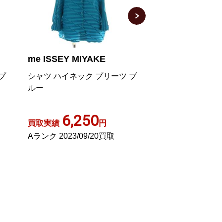
PLEATS PLEASE ISSEY
PLEATS PLEAS
MIYAKE
MIYAKE
 ブ
イッセイミヤケ プリーツ ボト
イッセイミヤケ 
ルネック カットソー ブラウス
ー カットソー 横
7分袖 プリント ブラック 3
ンス 3 ブラック PP
10,000
11,0
買取実績
円
買取実績
Aランク 2023/06/24買取
Aランク 2023/11