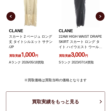
CLANE
CLANE
スカート 2 ベージュ ロング
22AW HIGH WAIST DRAPE
ブ
丈 タイトシルエット サテン
SKIRT スカート ロング タ
/JP
イト ハイウエスト ウール混
ジ
1 グレー
1,000
3,000
買取実績
円
買取実績
円
Aランク 2026/05/18買取
Sランク 2023/07/14買取
A
※買取価格は買取当時の価格となります
買取実績をもっと見る