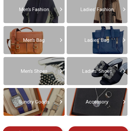
Men’s Fashion
Ladies’ Fashion
Men’s Bag
Ladies’ Bag
Men’s Shoes
Ladies’ Shoes
Sundry Goods
Accessory