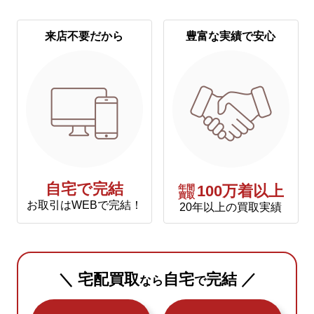
来店不要だから
豊富な実績で安心
自宅で完結
年間
100万着以上
買取
お取引はWEBで完結！
20年以上の買取実績
＼ 宅配買取
自宅
完結 ／
なら
で