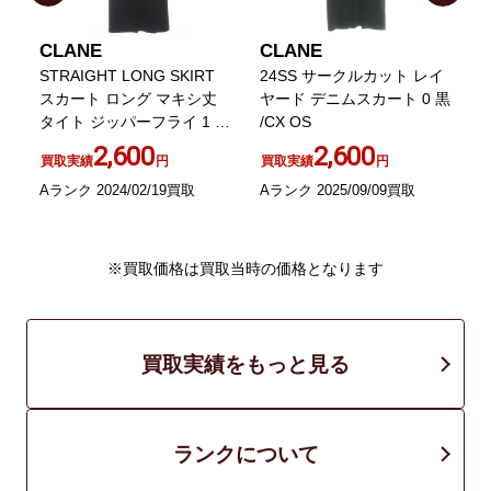
CLANE
CLANE
STRAIGHT LONG SKIRT
24SS サークルカット レイ
ン
スカート ロング マキシ丈
ヤード デニムスカート 0 黒
ッ
タイト ジッパーフライ 1 黒
/CX OS
ト
ブラック
2,600
2,600
買取実績
円
買取実績
円
Aランク 2024/02/19買取
Aランク 2025/09/09買取
A
※買取価格は買取当時の価格となります
買取実績をもっと見る
ランクについて