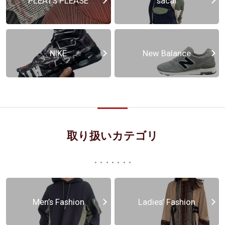
PLEATS PLEASE
sacai
NIKE
New Balance
取り扱いカテゴリ
Men’s Fashion
Ladies’ Fashion