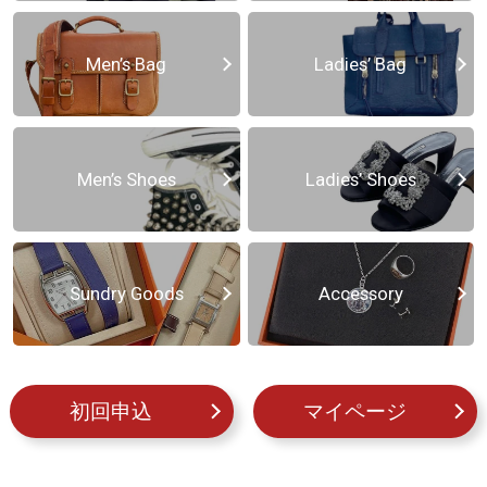
Men’s Bag
Ladies’ Bag
Men’s Shoes
Ladies’ Shoes
Sundry Goods
Accessory
初回申込
マイページ