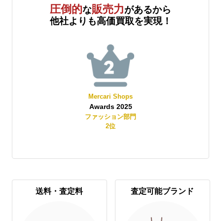
圧倒的
販売力
な
があるから
他社よりも高価買取を実現！
Mercari Shops
Awards 2025
賞
ファッション部門
2
位
送料・査定料
査定可能ブランド