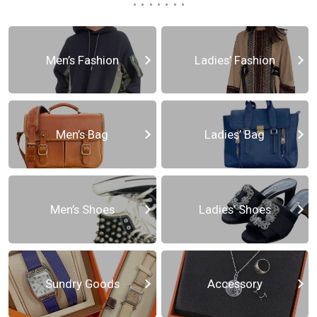
Men’s Fashion
Ladies’ Fashion
Men’s Bag
Ladies’ Bag
Men’s Shoes
Ladies’ Shoes
Sundry Goods
Accessory