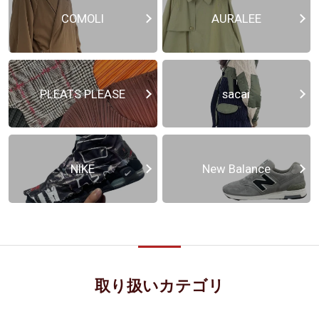
COMOLI
AURALEE
PLEATS PLEASE
sacai
NIKE
New Balance
取り扱いカテゴリ