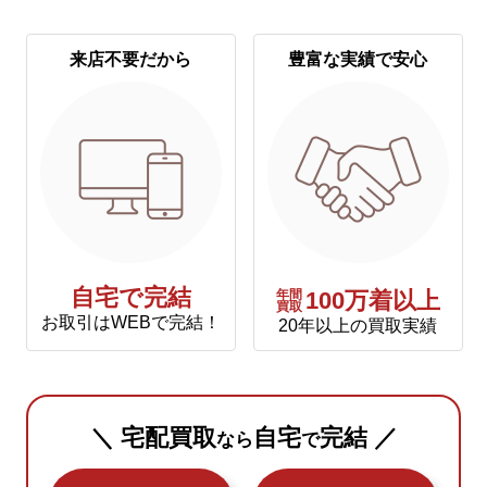
来店不要だから
豊富な実績で安心
自宅で完結
年間
100万着以上
買取
お取引はWEBで完結！
20年以上の買取実績
＼ 宅配買取
自宅
完結 ／
なら
で