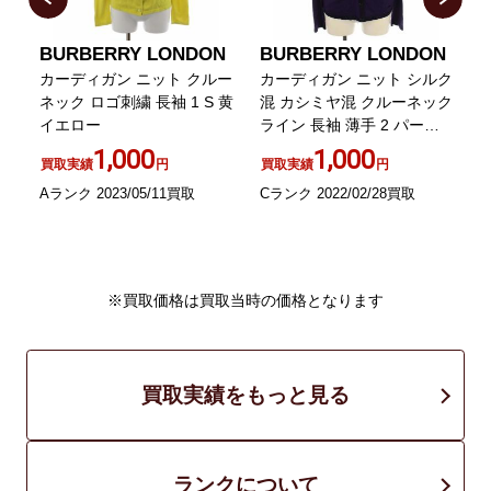
BURBERRY LONDON
BURBERRY LONDON
グ
カーディガン ニット クルー
カーディガン ニット シルク
ン
ネック ロゴ刺繍 長袖 1 S 黄
混 カシミヤ混 クルーネック
イエロー
ライン 長袖 薄手 2 パープ
ル
1,000
1,000
買取実績
円
買取実績
円
Aランク 2023/05/11買取
Cランク 2022/02/28買取
A
※買取価格は買取当時の価格となります
買取実績をもっと見る
ランクについて