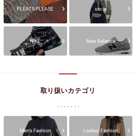
PLEATS PLEASE
sacai
NIKE
New Balance
取り扱いカテゴリ
Men’s Fashion
Ladies’ Fashion