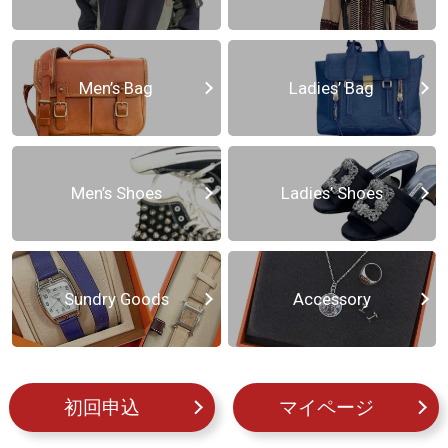
Men’s Bag
Ladies’ Bag
Men’s Shoes
Ladies’ Shoes
Sundry Goods
Accessory
初回申込
マイページ